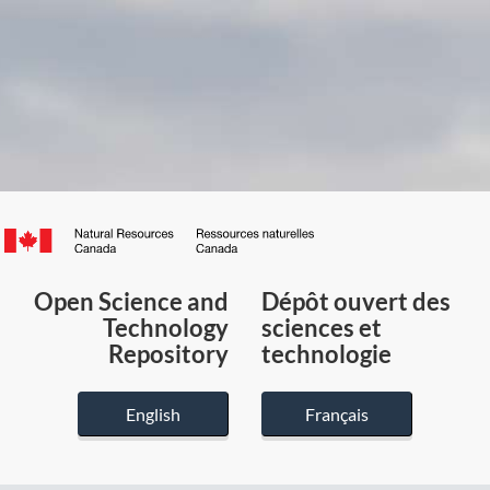
Canada.ca
/
Gouvernement
Open Science and
Dépôt ouvert des
du
Technology
sciences et
Canada
Repository
technologie
English
Français