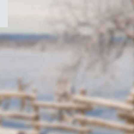
/
Symbole
du
gouvernement
du
Canada