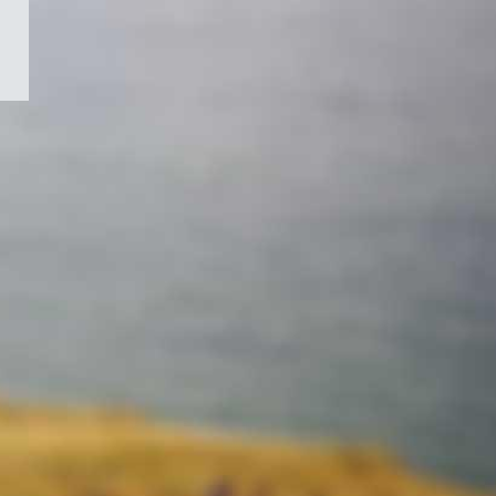
/
Symbole
du
gouvernement
du
Canada