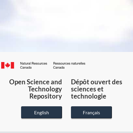
Canada.ca
/
Gouvernement
Open Science and
Dépôt ouvert des
du
Technology
sciences et
Canada
Repository
technologie
English
Français