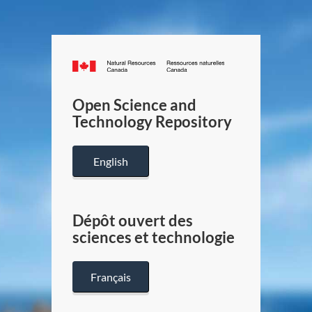
Canada.ca
/
Gouverneme
Open Science and
du
Technology Repository
Canada
English
Dépôt ouvert des
sciences et technologie
Français