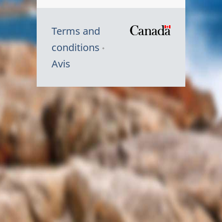
Terms and
/
conditions
Symbole
Avis
du
gouvernem
du
Canada