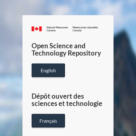
Canada.ca
/
Gouverneme
Open Science and
du
Technology Repository
Canada
English
Dépôt ouvert des
sciences et technologie
Français