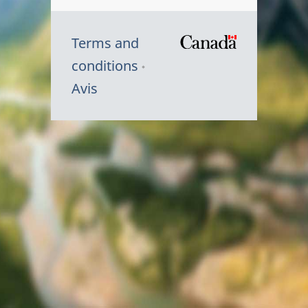
Terms and
/
conditions
Symbole
Avis
du
gouvernem
du
Canada