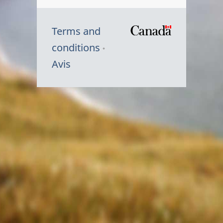
Terms and
/
conditions
Symbole
Avis
du
gouvernem
du
Canada