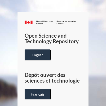
Canada.ca
/
Gouverneme
Open Science and
du
Technology Repository
Canada
English
Dépôt ouvert des
sciences et technologie
Français