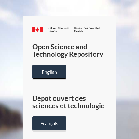
Canada.ca
/
Gouverneme
Open Science and
du
Technology Repository
Canada
English
Dépôt ouvert des
sciences et technologie
Français