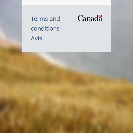
Terms and
/
conditions
Symbole
Avis
du
gouvernem
du
Canada