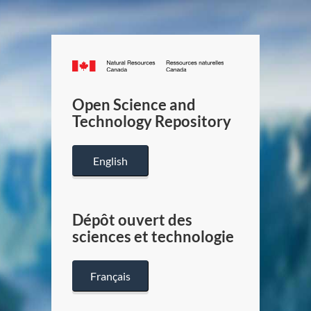
Canada.ca
/
Gouverneme
Open Science and
du
Technology Repository
Canada
English
Dépôt ouvert des
sciences et technologie
Français