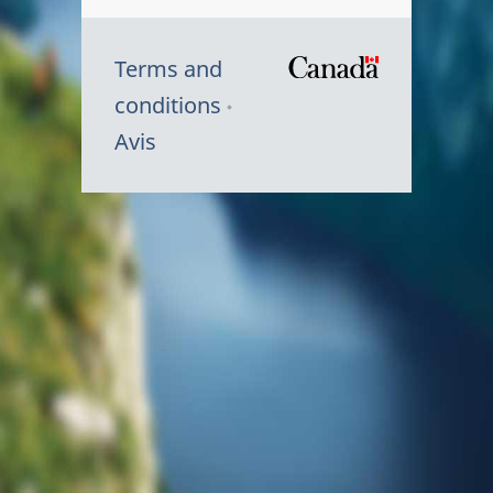
Terms and
/
conditions
Symbole
Avis
du
gouvernem
du
Canada