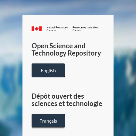
Canada.ca
/
Gouverneme
Open Science and
du
Technology Repository
Canada
English
Dépôt ouvert des
sciences et technologie
Français