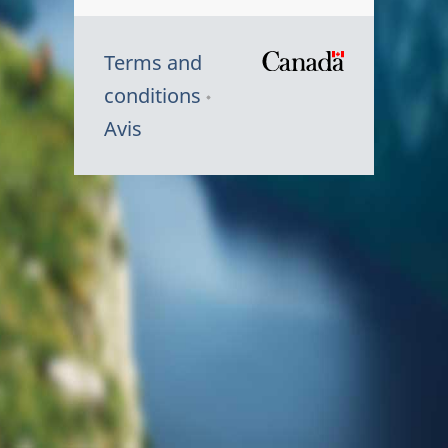
Terms and
/
conditions
Symbole
Avis
du
gouvernem
du
Canada