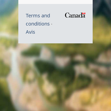
Terms and
/
conditions
Symbole
Avis
du
gouvernem
du
Canada