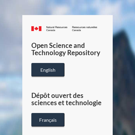
Canada.ca
/
Gouverneme
Open Science and
du
Technology Repository
Canada
English
Dépôt ouvert des
sciences et technologie
Français