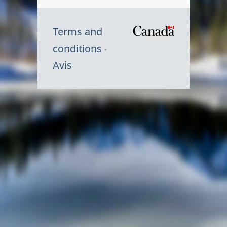
Terms and
/
conditions
Symbole
Avis
du
gouvernem
du
Canada