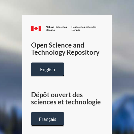
Canada.ca
/
Gouverneme
Open Science and
du
Technology Repository
Canada
English
Dépôt ouvert des
sciences et technologie
Français