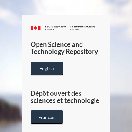
Canada.ca
/
Gouverneme
Open Science and
du
Technology Repository
Canada
English
Dépôt ouvert des
sciences et technologie
Français