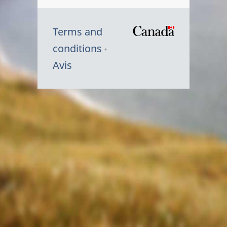
Terms and
/
conditions
Symbole
Avis
du
gouvernem
du
Canada