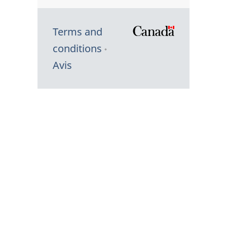
Terms and
/
conditions
Symbole
Avis
du
gouvernem
du
Canada