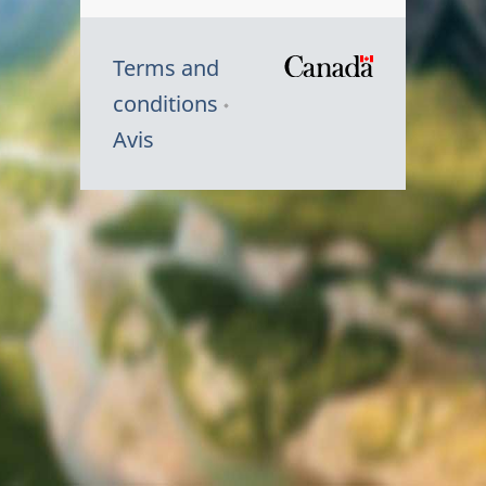
Terms and
/
conditions
Symbole
Avis
du
gouvernem
du
Canada