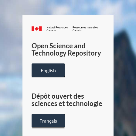
Canada.ca
/
Gouverneme
Open Science and
du
Technology Repository
Canada
English
Dépôt ouvert des
sciences et technologie
Français