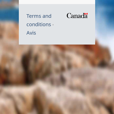
Terms and
/
conditions
Symbole
Avis
du
gouvernem
du
Canada