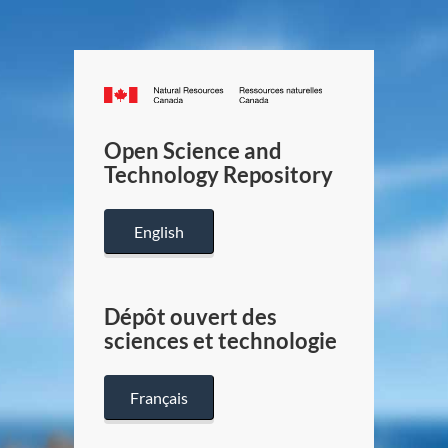
Canada.ca
/
Gouverneme
Open Science and
du
Technology Repository
Canada
English
Dépôt ouvert des
sciences et technologie
Français