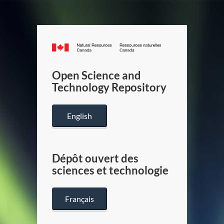
Canada.ca
/
Gouverneme
Open Science and
du
Technology Repository
Canada
English
Dépôt ouvert des
sciences et technologie
Français