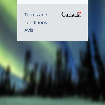
Terms and
/
conditions
Symbole
Avis
du
gouvernem
du
Canada