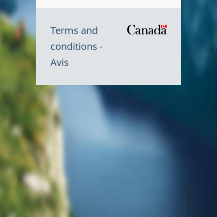
Terms and
/
conditions
Symbole
Avis
du
gouvernem
du
Canada