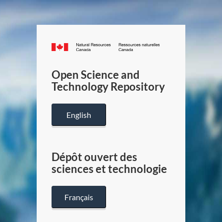
Canada.ca
/
Gouverneme
Open Science and
du
Technology Repository
Canada
English
Dépôt ouvert des
sciences et technologie
Français