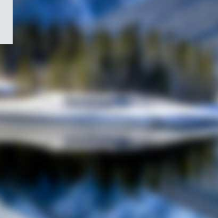
/
Symbole
du
gouvernement
du
Canada