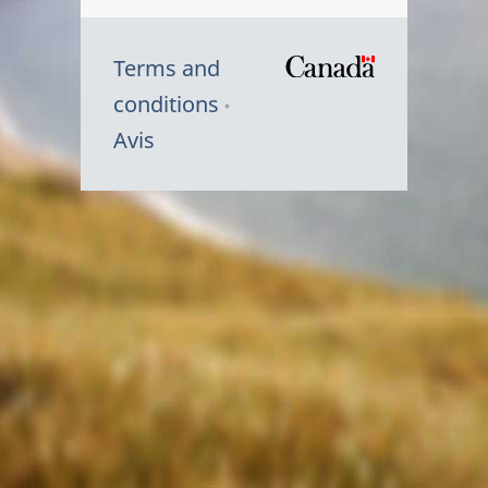
Terms and
/
conditions
Symbole
Avis
du
gouvernem
du
Canada