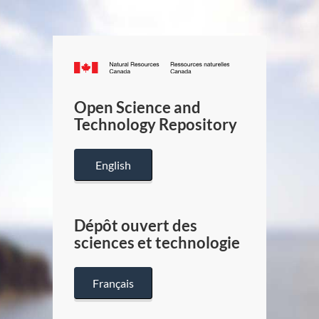
Canada.ca
/
Gouverneme
Open Science and
du
Technology Repository
Canada
English
Dépôt ouvert des
sciences et technologie
Français