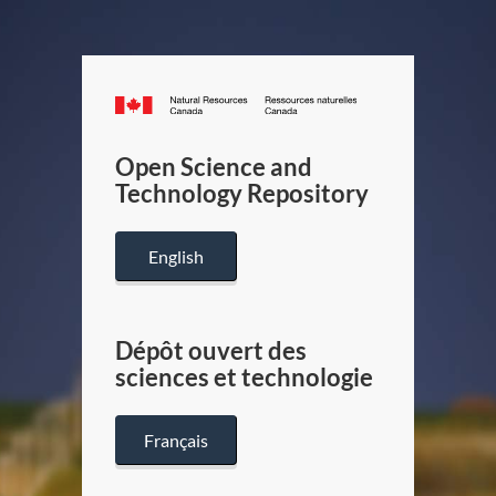
Canada.ca
/
Gouverneme
Open Science and
du
Technology Repository
Canada
English
Dépôt ouvert des
sciences et technologie
Français