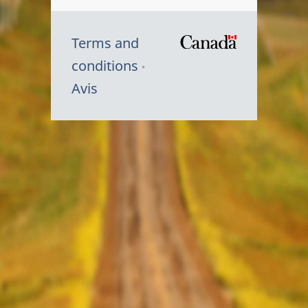
Terms and
/
conditions
Symbole
Avis
du
gouvernem
du
Canada