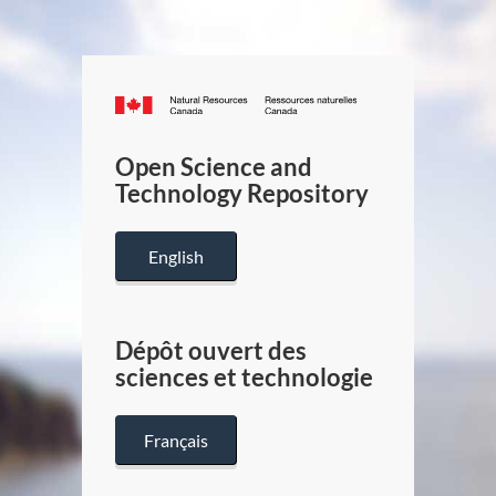
Canada.ca
/
Gouverneme
Open Science and
du
Technology Repository
Canada
English
Dépôt ouvert des
sciences et technologie
Français