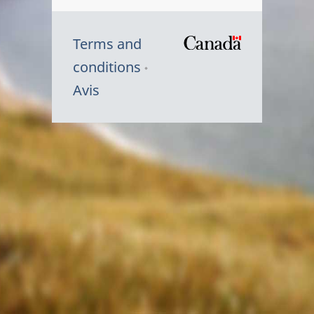
Terms and
/
conditions
Symbole
Avis
du
gouvernem
du
Canada